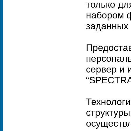
только дл
набором ф
заданных 
Предостав
персональ
сервер и 
“SPECTRA
Технологи
структур
осуществл