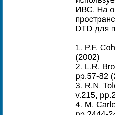
используе
ИВС. На о
пространс
DTD для в
1. P.F. Co
(2002)
2. L.R. Bro
pp.57-82 (
3. R.N. Tol
v.215, pp.
4. M. Carle
pp.2444-2