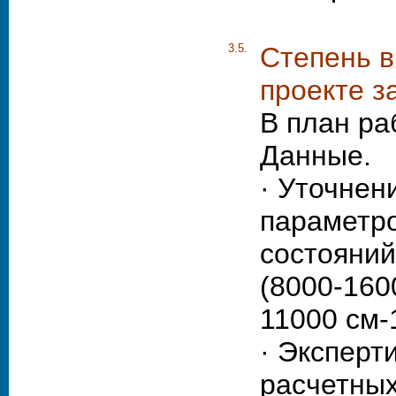
3.5.
Степень в
проекте з
В план ра
Данные.
· Уточнен
параметр
состояний
(8000-160
11000 см-
· Эксперт
расчетных