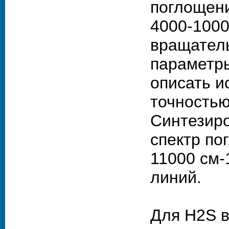
поглощен
4000-1000
вращатель
параметр
описать 
точностью
Синтезир
спектр по
11000 см-
линий.
Для H2S в