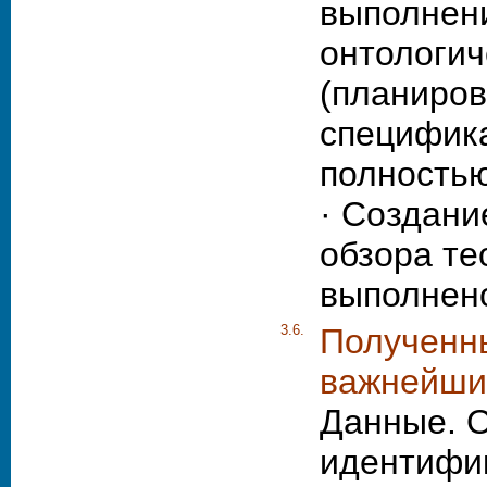
выполнен
онтологич
(планиров
специфика
полностью
· Создани
обзора те
выполнено
3.6.
Полученны
важнейшие
Данные. 
идентифи