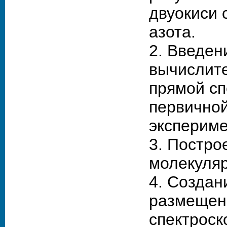
двуокиси 
азота.
2. Введен
вычислит
прямой сп
первично
экспериме
3. Постро
молекуляр
4. Создан
размещени
спектроск