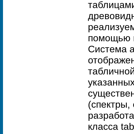
таблицам
древовидн
реализуе
помощью 
Система 
отображен
таблично
указанных
существен
(спектры,
разработа
класса ta