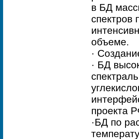
в БД масс
спектров 
интенсивн
объеме.
· Создани
· БД высо
спектраль
углекисло
интерфейс 
проекта Р
·БД по ра
температу