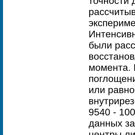
точности 
рассчитыв
экспериме
Интенсивн
были расс
восстанов
момента. 
поглощен
или равно
внутрирез
9540 - 10
данных з
центры ли