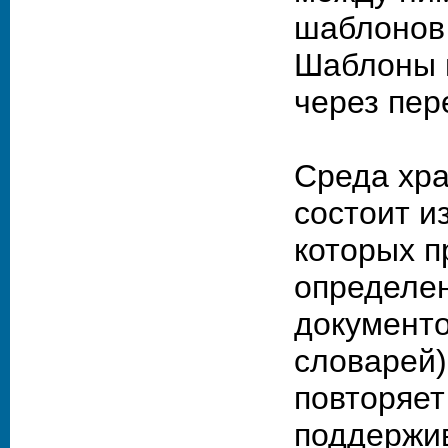
шаблонов
Шаблоны 
через пер
Среда хр
состоит и
которых п
определе
документо
словарей)
повторяет
поддержи