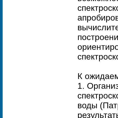
спектроск
апробиро
вычислите
построени
ориентир
спектроск
К ожидаем
1. Органи
спектроск
воды (Па
результат