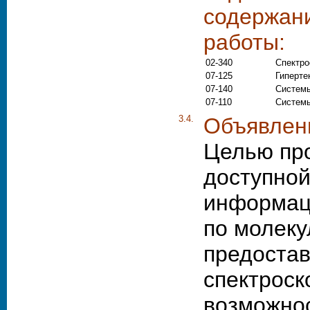
содержан
работы:
02-340
Спектро
07-125
Гиперте
07-140
Системы
07-110
Системы
3.4.
Объявленн
Целью про
доступной
информац
по молеку
предоста
спектроск
возможно