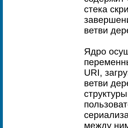
стека скр
завершени
ветви дер
Ядро осу
переменны
URI, загр
ветви дер
структуры
пользоват
сериализа
между ним