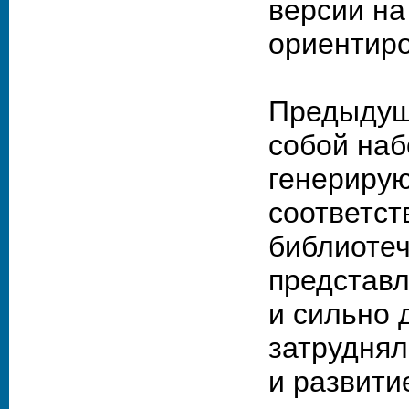
версии на
ориентиро
Предыдущ
собой наб
генериру
соответст
библиотеч
представл
и сильно 
затрудня
и развити