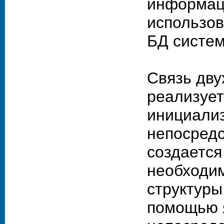
информаци
использов
БД систе
Связь дв
реализуе
инициали
непосредс
создается
необходим
структуры
помощью 