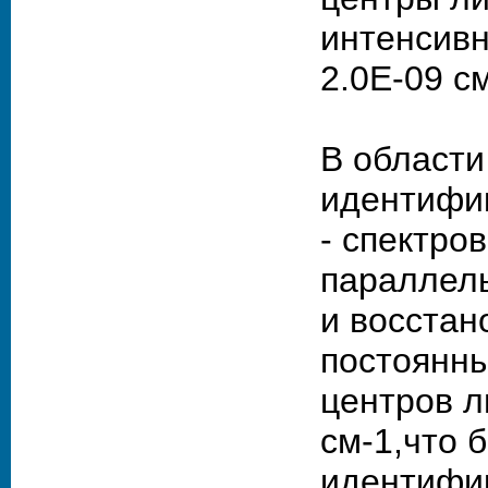
интенсивн
2.0Е-09 см
В области
идентифи
- спектро
параллель
и восстан
постоянны
центров л
см-1,что 
идентифик