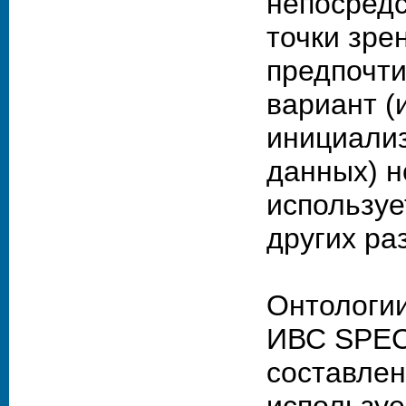
непосредс
точки зре
предпочт
вариант (
инициализ
данных) н
используе
других ра
Онтологии
ИВС SPEC
составлен