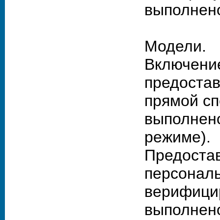
выполнено
Модели.
Включение
предоста
прямой сп
выполнено
режиме).
Предоста
персональ
верифици
выполнено