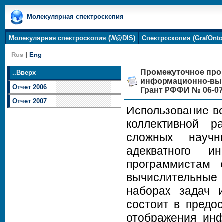
Молекулярная спектроскопия
Молекулярная спектроскопия (W@DIS)
Спектроскопия (GrafOnto
Rus
|
Eng
Промежуточное прог
..
Вверх
информационно-вы
Отчет 2006
Грант РФФИ № 06-07
Отчет 2007
Использование в
коллективной 
сложных научн
адекватного и
программистам 
вычислительные 
наборах задач и
состоит в предо
отображения инф